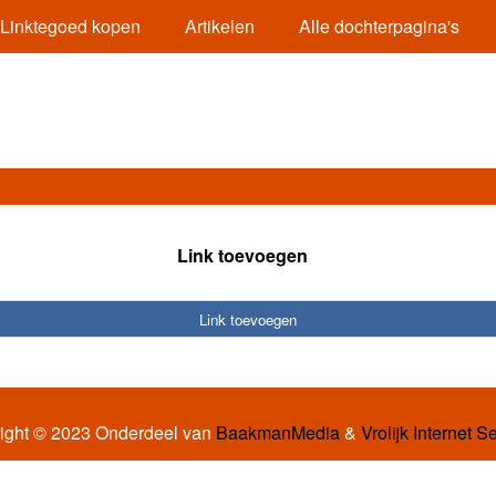
Linktegoed kopen
Artikelen
Alle dochterpagina's
Link toevoegen
Link toevoegen
ight © 2023 Onderdeel van
BaakmanMedia
&
Vrolijk Internet S